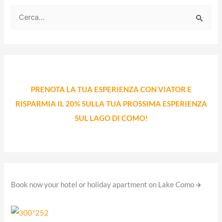
C
e
r
c
a
PRENOTA LA TUA ESPERIENZA CON VIATOR E
:
RISPARMIA IL 20% SULLA TUA PROSSIMA ESPERIENZA
SUL LAGO DI COMO!
Book now your hotel or holiday apartment on Lake Como ✈️