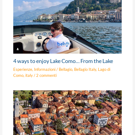
4 ways to enjoy Lake Como… From the Lake
Esperienze
,
Informazioni
/
Bellagio
,
Bellagio Italy
,
Lago di
Como
,
italy
/
2 commenti