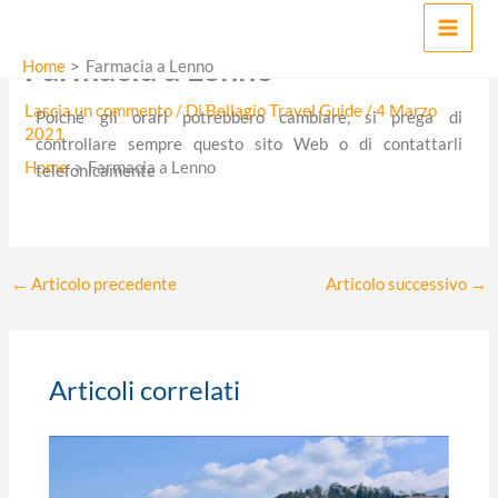
Vai
Venerdì 08:30 – 12:30
15:00
– 19:30
MAI
al
Sabato 08:30 – 12:30
15:00
– 19:30
Farmacia a Lenno
MEN
contenuto
Domenica: chiuso
Home
Farmacia a Lenno
Lascia un commento
/ Di
Bellagio Travel Guide
/
4 Marzo
Poiché gli orari potrebbero cambiare, si prega di
2021
controllare sempre questo sito Web o di contattarli
Home
Farmacia a Lenno
telefonicamente
←
Articolo precedente
Articolo successivo
→
Articoli correlati