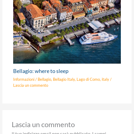
Bellagio: where to sleep
Informazioni
/
Bellagio
,
Bellagio Italy
,
Lago di Como
,
italy
/
Lascia un commento
Lascia un commento
Il tuo indirizzo email non sarà pubblicato.
I campi