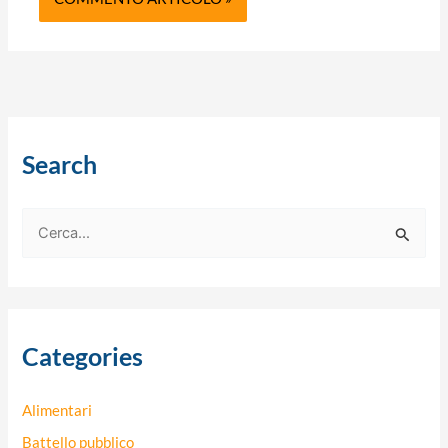
Search
C
e
r
c
Categories
a
:
Alimentari
Battello pubblico