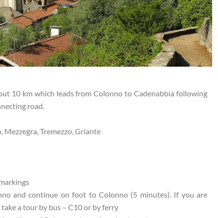
bout 10 km which leads from Colonno to Cadenabbia following
nnecting road.
, Mezzegra, Tremezzo, Griante
markings
o and continue on foot to Colonno (5 minutes). If you are
ake a tour by bus – C10 or by ferry