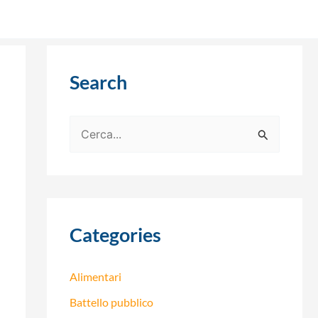
Search
C
e
r
c
a
Categories
:
Alimentari
Battello pubblico