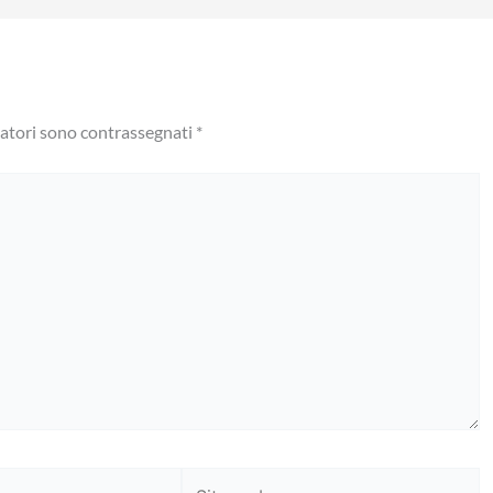
gatori sono contrassegnati
*
Sito