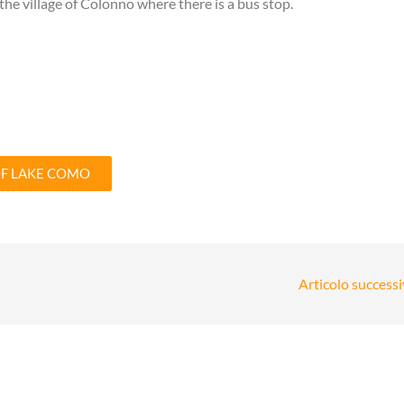
e village of Colonno where there is a bus stop.
OF LAKE COMO
Articolo success