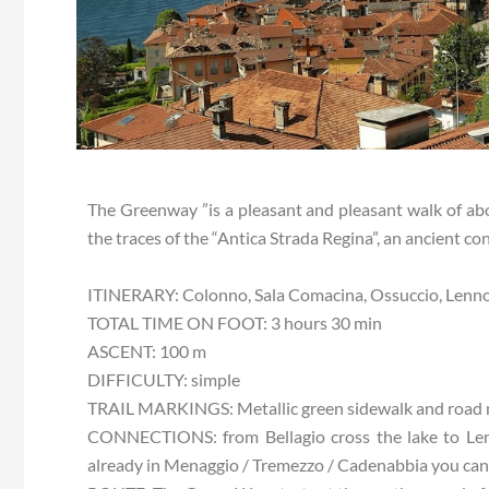
The Greenway ”is a pleasant and pleasant walk of a
the traces of the “Antica Strada Regina”, an ancient co
ITINERARY: Colonno, Sala Comacina, Ossuccio, Lenno
TOTAL TIME ON FOOT: 3 hours 30 min
ASCENT: 100 m
DIFFICULTY: simple
TRAIL MARKINGS: Metallic green sidewalk and road 
CONNECTIONS: from Bellagio cross the lake to Lenn
already in Menaggio / Tremezzo / Cadenabbia you can t