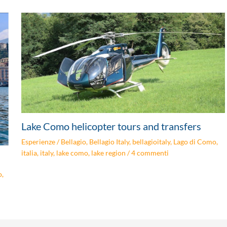
Lake Como helicopter tours and transfers
Esperienze
/
Bellagio
,
Bellagio Italy
,
bellagioitaly
,
Lago di Como
,
italia
,
italy
,
lake como
,
lake region
/
4 commenti
o
,