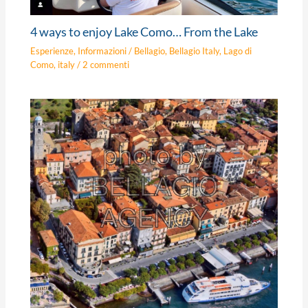
4 ways to enjoy Lake Como… From the Lake
Esperienze
,
Informazioni
/
Bellagio
,
Bellagio Italy
,
Lago di
Como
,
italy
/
2 commenti