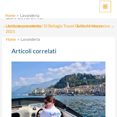
Vai
MAI
al
Lavanderia
MEN
contenuto
Home
Lavanderia
←
Articolo precedente
Articolo successivo
→
Lascia un commento
/ Di
Bellagio Travel Guide
/
4 Marzo
2021
Home
Lavanderia
Articoli correlati