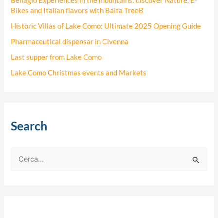
Bellagio Experiences in the mountains: discover Nature, E-
Bikes and Italian flavors with Baita TreeB
Historic Villas of Lake Como: Ultimate 2025 Opening Guide
Pharmaceutical dispensar in Civenna
Last supper from Lake Como
Lake Como Christmas events and Markets
Search
C
e
r
c
a