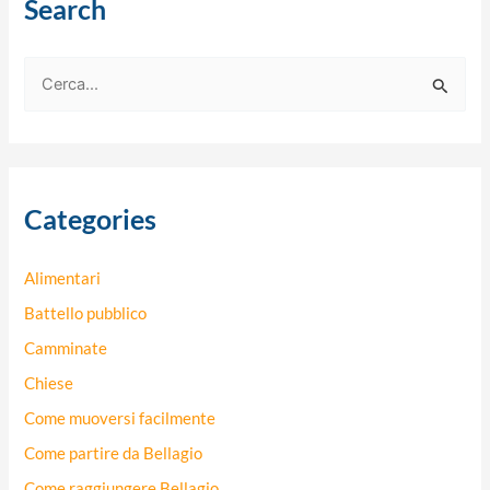
Search
C
e
r
c
Categories
a
:
Alimentari
Battello pubblico
Camminate
Chiese
Come muoversi facilmente
Come partire da Bellagio
Come raggiungere Bellagio