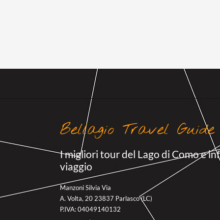
Bellagio Travel Guide
I migliori tour del Lago di Como e in
viaggio
Manzoni Silvia Via
A. Volta, 20 23837 Parlasco (LC)
P.IVA: 04049140132