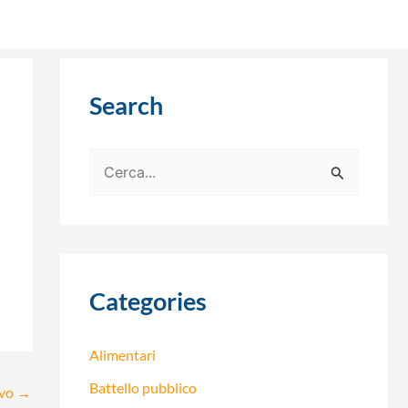
Search
C
e
r
c
a
Categories
:
Alimentari
Battello pubblico
ivo
→