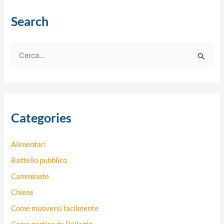
Search
C
e
r
c
Categories
a
:
Alimentari
Battello pubblico
Camminate
Chiese
Come muoversi facilmente