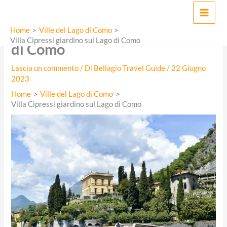
Vai
MAI
al
Villa Cipressi giardino sul Lago
MEN
contenuto
Home
Ville del Lago di Como
Villa Cipressi giardino sul Lago di Como
di Como
Lascia un commento
/ Di
Bellagio Travel Guide
/
22 Giugno
2023
Home
Ville del Lago di Como
Villa Cipressi giardino sul Lago di Como