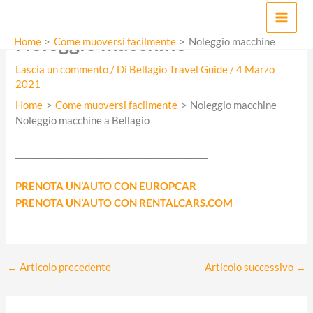
Vai
MAI
al
Noleggio macchine
MEN
contenuto
Home
Come muoversi facilmente
Noleggio macchine
Lascia un commento
/ Di
Bellagio Travel Guide
/
4 Marzo
2021
Home
Come muoversi facilmente
Noleggio macchine
Noleggio macchine a Bellagio
______________________________________________
PRENOTA UN’AUTO CON EUROPCAR
PRENOTA UN’AUTO CON RENTALCARS.COM
←
Articolo precedente
Articolo successivo
→